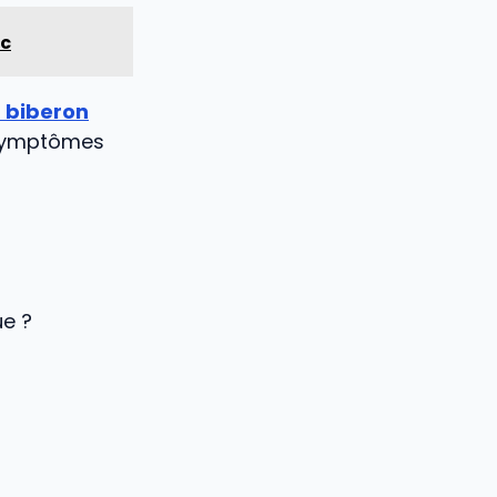
ic
 biberon
s symptômes
ue ?