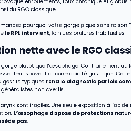
provoque enrouements, toux chronique et globus 
insi du RGO classique.
mandez pourquoi votre gorge pique sans raison ?
ue
le RPL intervient
, loin des brûlures habituelles.
tion nette avec le RGO clas
la gorge plutôt que l’œsophage. Contrairement au 
ressentent souvent aucune acidité gastrique. Cett
gestifs typiques
rend le diagnostic parfois co
généralistes non avertis.
larynx sont fragiles. Une seule exposition à l’acide 
tion.
L’œsophage dispose de protections nature
ssède pas
.