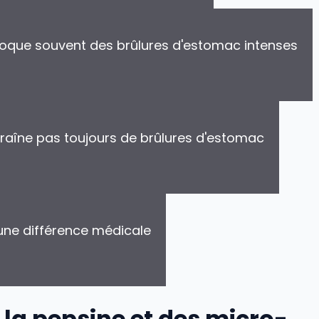
voque souvent des brûlures d'estomac intenses
ntraîne pas toujours de brûlures d'estomac
cune différence médicale
 la pepsine et des micro-