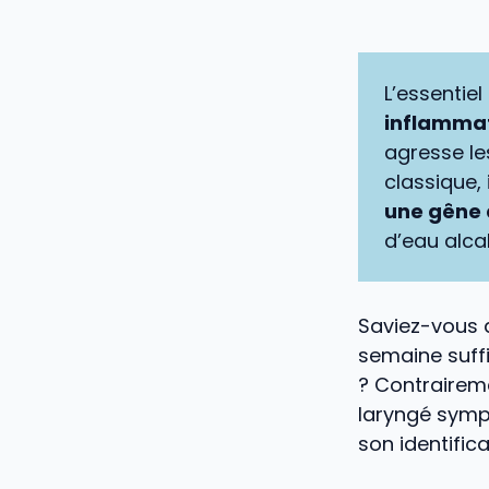
L’essentiel 
inflammat
agresse le
classique,
une gêne à
d’eau alca
Saviez-vous 
semaine suff
? Contraireme
laryngé symp
son identific