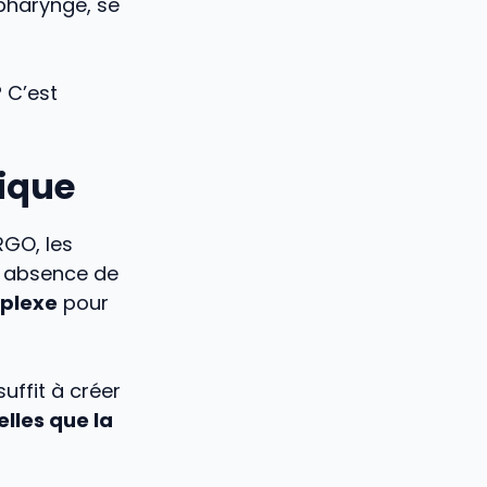
pharyngé, se
 C’est
sique
RGO, les
e absence de
mplexe
pour
suffit à créer
lles que la