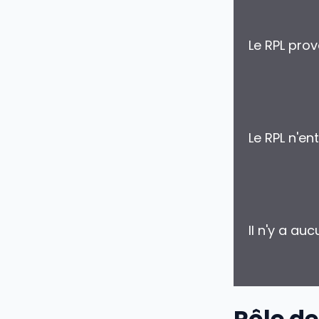
Le RPL pro
Le RPL n'e
Il n'y a au
Rôle de