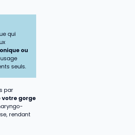
ue qui
lux
ronique ou
l’usage
nts seuls.
s par
 votre gorge
pharyngo-
se, rendant