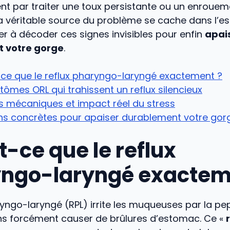
ent par traiter une toux persistante ou un enroue
la véritable source du problème se cache dans l’e
er à décoder ces signes invisibles pour enfin
apai
 votre gorge
.
ce que le reflux pharyngo-laryngé exactement ?
ômes ORL qui trahissent un reflux silencieux
s mécaniques et impact réel du stress
ons concrètes pour apaiser durablement votre gor
t-ce que le reflux
ngo-laryngé exactem
ryngo-laryngé (RPL) irrite les muqueuses par la pe
ns forcément causer de brûlures d’estomac. Ce «