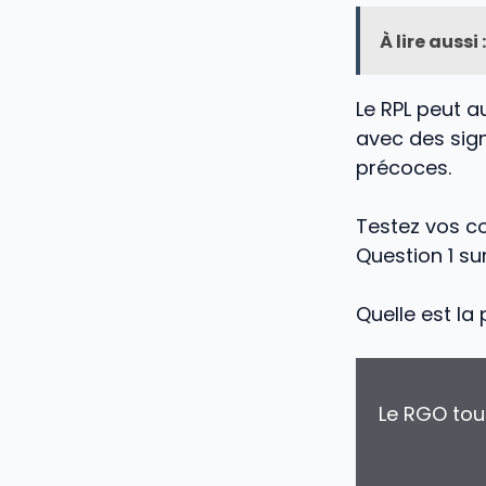
À lire aussi :
Le RPL peut a
avec des sign
précoces.
Testez vos c
Question 1 su
Quelle est la 
Le RGO touc