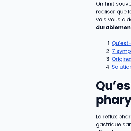
On finit souv
réaliser que 
vais vous aid
durablement
Qu’est-
7 sympt
Origine
Soluti
Qu’es
phary
Le reflux pha
gastrique sa