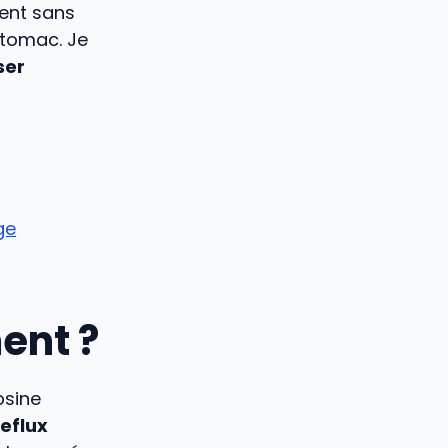
ment sans
stomac. Je
ser
ge
ent ?
psine
reflux