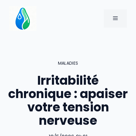
Aller
au
MENU
contenu
MALADIES
Irritabilité
chronique : apaiser
votre tension
nerveuse