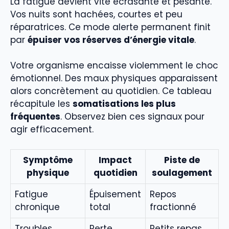
La fatigue devient vite écrasante et pesante.
Vos nuits sont hachées, courtes et peu
réparatrices. Ce mode alerte permanent finit
par
épuiser vos réserves d’énergie vitale
.
Votre organisme encaisse violemment le choc
émotionnel. Des maux physiques apparaissent
alors concrètement au quotidien. Ce tableau
récapitule les
somatisations les plus
fréquentes
. Observez bien ces signaux pour
agir efficacement.
Symptôme
Impact
Piste de
physique
quotidien
soulagement
Fatigue
Épuisement
Repos
chronique
total
fractionné
Troubles
Perte
Petits repas