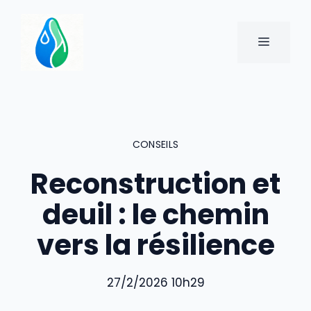
Aller
au
MENU
contenu
CONSEILS
Reconstruction et
deuil : le chemin
vers la résilience
27/2/2026 10h29