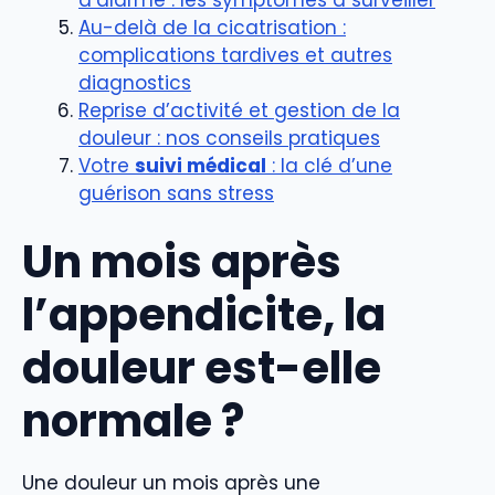
Au-delà de la cicatrisation :
complications tardives et autres
diagnostics
Reprise d’activité et gestion de la
douleur : nos conseils pratiques
Votre
suivi médical
: la clé d’une
guérison sans stress
Un mois après
l’appendicite, la
douleur est-elle
normale ?
Une douleur un mois après une