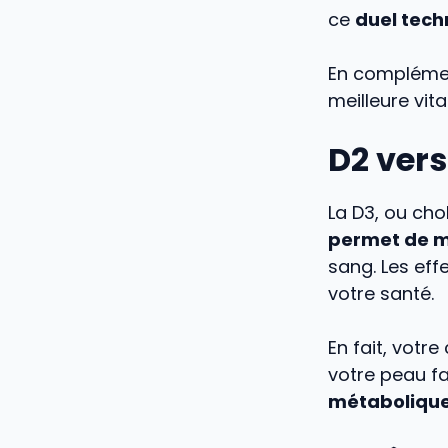
ce
duel tech
En complément
meilleure vita
D2 versu
La D3, ou chol
permet de ma
sang. Les eff
votre santé.
En fait, votre
votre peau fa
métaboliqu