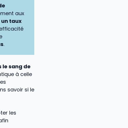
de
rement aux
 un taux
efficacité
e
as
.
 le sang de
ntique à celle
des
s savoir si le
ter les
afin