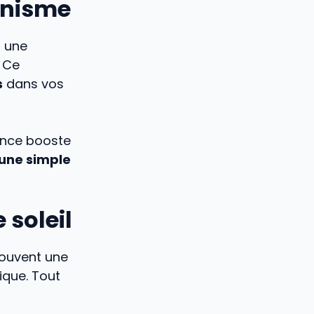
anisme
t une
. Ce
s
dans vos
sence booste
’une simple
 soleil
souvent une
sique. Tout