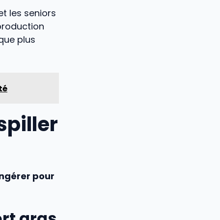
t les seniors
production
que plus
té
spiller
ingérer pour
rt gras