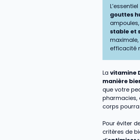
L’essentiel 
gouttes h
ampoules, 
stable et
maximale
efficacité
La
vitamine 
manière bien
que votre pea
pharmacies, o
corps pourra 
Pour éviter de
critères de b