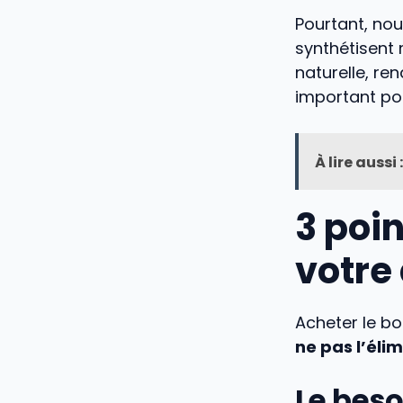
Pourtant, no
synthétisent
naturelle, ren
important pou
À lire aussi :
3 poin
votre
Acheter le b
ne pas l’éli
Le bes