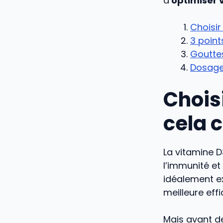
d’
optimiser 
Choisir
3 point
Gouttes
Dosage 
Chois
cela 
La vitamine D
l’immunité et
idéalement ex
meilleure effi
Mais avant de