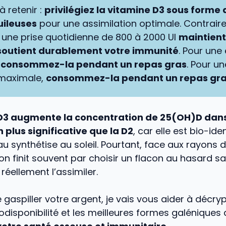
à retenir :
privilégiez la vitamine D3 sous forme 
uileuses
pour une assimilation optimale. Contrai
une prise quotidienne de 800 à 2000 UI
maintient
 soutient durablement votre immunité
. Pour une 
,
consommez-la pendant un repas gras
. Pour un
 maximale,
consommez-la pendant un repas gr
D3 augmente la concentration de 25(OH)D dans
 plus significative que la D2
, car elle est bio-ide
u synthétise au soleil. Pourtant, face aux rayons 
n finit souvent par choisir un flacon au hasard san
réellement l’assimiler.
 gaspiller votre argent, je vais vous aider à décryp
iodisponibilité et les meilleures formes galéniques 