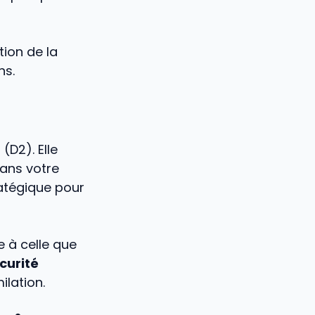
ion de la
ns.
é
(D2). Elle
ans votre
ratégique pour
e à celle que
curité
ilation.