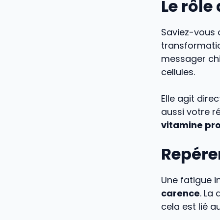
Le rôl
Saviez-vous q
transformatio
messager ch
cellules.
Elle agit dir
aussi votre r
vitamine pro
Repérer
Une fatigue 
carence
. La
cela est lié 