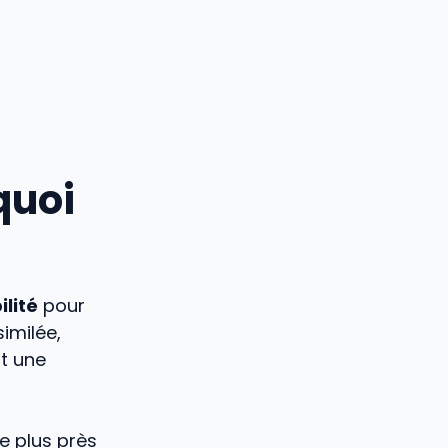
quoi
ilité
pour
similée,
nt une
e plus près