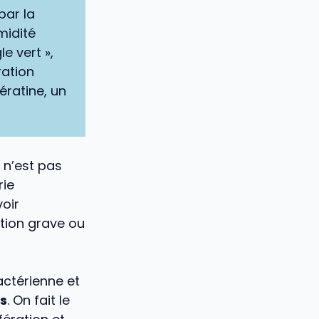
par la
midité
e vert »,
ration
ératine, un
n’est pas
rie
oir
ction grave ou
actérienne et
es
. On fait le