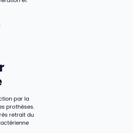
fération et
é
r
é
ction par la
es prothèses.
ès retrait du
bactérienne