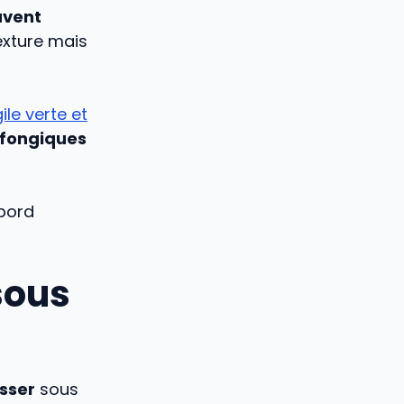
uvent
texture mais
le verte et
ifongiques
abord
 sous
isser
sous