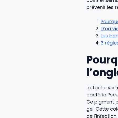
point ensembl
prévenir les 
Pourquo
D’où vi
Les bon
3 règle
Pourq
l’ongl
La tache vert
bactérie Pse
Ce pigment py
gel. Cette co
de l’infection.