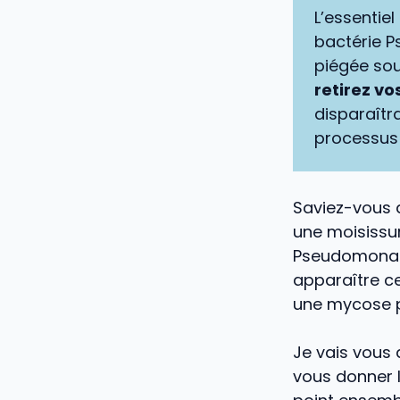
L’essentiel 
bactérie P
piégée sou
retirez vo
disparaîtr
processus 
Saviez-vous 
une moisissur
Pseudomonas a
apparaître ce
une mycose p
Je vais vous 
vous donner 