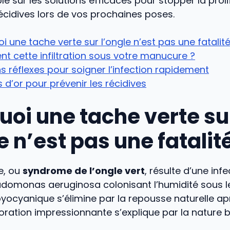
e sur les solutions efficaces pour stopper la proli
récidives lors de vos prochaines poses.
i une tache verte sur l’ongle n’est pas une fatalit
ent cette infiltration sous votre manucure ?
s réflexes pour soigner l’infection rapidement
s d’or pour prévenir les récidives
uoi une tache verte su
e n’est pas une fatalit
e, ou
syndrome de l’ongle vert
, résulte d’une infe
udomonas aeruginosa colonisant l’humidité sous l
ocyanique s’élimine par la repousse naturelle apr
loration impressionnante s’explique par la nature 