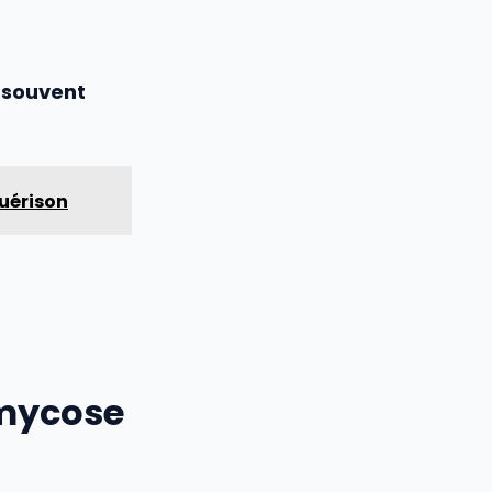
t souvent
guérison
 mycose