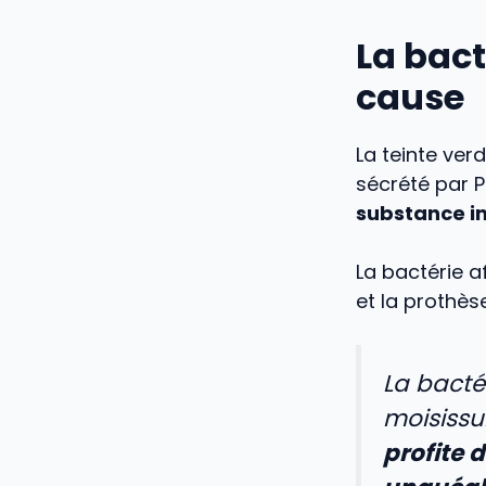
La bac
cause
La teinte ver
sécrété par
substance i
La bactérie af
et la prothès
La bacté
moisissu
profite 