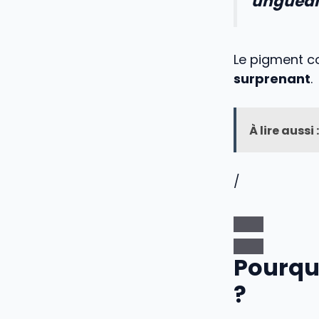
unguéal
Le pigment co
surprenant
.
À lire aussi :
/
Pourqu
?