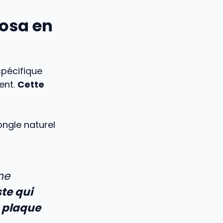
osa en
spécifique
ent.
Cette
’ongle naturel
ne
te qui
a plaque