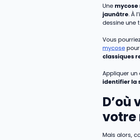
Une
mycose r
jaunâtre
. À 
dessine une t
Vous pourriez
mycose
pour 
classiques r
Appliquer un a
identifier l
D’où v
votre
Mais alors, 