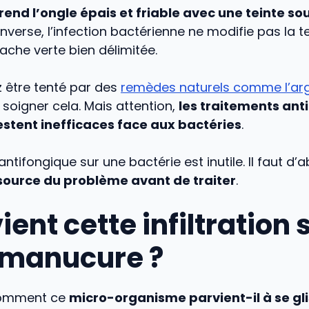
end l’ongle épais et friable avec une teinte so
l’inverse, l’infection bactérienne ne modifie pas la 
ache verte bien délimitée.
 être tenté par des
remèdes naturels comme l’argi
soigner cela. Mais attention,
les traitements ant
estent inefficaces face aux bactéries
.
ntifongique sur une bactérie est inutile. Il faut d’
a source du problème avant de traiter
.
ient cette infiltration
 manucure ?
comment ce
micro-organisme parvient-il à se gl