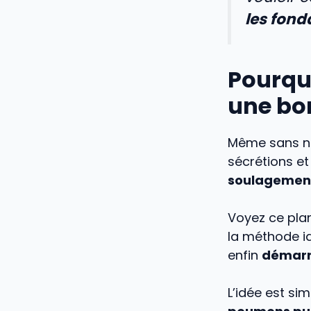
les fond
Pourquo
une bo
Même sans net
sécrétions et
soulagement 
Voyez ce plan
la méthode id
enfin
démarre
L’idée est si