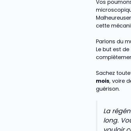
Vos poumons c
microscopique
Malheureuse
cette mécani
Parlons du mu
Le but est de
complètemen
Sachez toute
mois
, voire 
guérison.
La régén
long. Vo
vouloir 