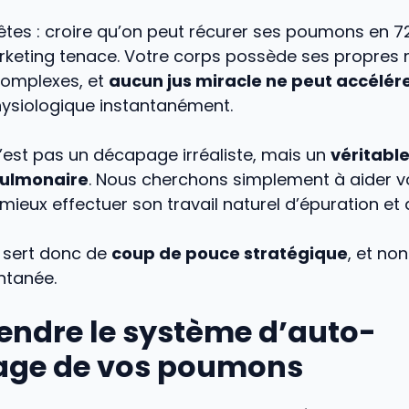
tes : croire qu’on peut récurer ses poumons en 7
keting tenace. Votre corps possède ses propre
complexes, et
aucun jus miracle ne peut accélér
ysiologique instantanément.
i n’est pas un décapage irréaliste, mais un
véritable
pulmonaire
. Nous cherchons simplement à aider v
ieux effectuer son travail naturel d’épuration et de
 sert donc de
coup de pouce stratégique
, et no
ntanée.
ndre le système d’auto-
age de vos poumons