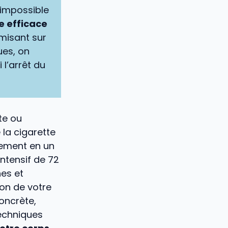
t impossible
e efficace
 misant sur
ues, on
l’arrêt du
te ou
la cigarette
lement en un
ntensif de 72
es et
on de votre
oncrète,
techniques