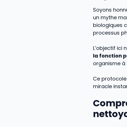
Soyons honnê
un mythe mar
biologiques 
processus ph
L’objectif ic
la fonction 
organisme à m
Ce protocole
miracle insta
Compre
nettoy