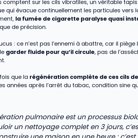
omptent sur les cils vibratiles, un véritable tapis
 qui évacue continuellement les particules vers la
ment,
la fumée de cigarette paralyse quasi in
que de précision.
cus : ce n’est pas l’ennemi à abattre, car il piège 
 le
garder fluide pour qu’il circule
, pas de l’asséc
t.
fois que la
régénération complète de ces cils 
des années après l’arrêt du tabac, condition sine q
ération pulmonaire est un processus biol
uloir un nettoyage complet en 3 jours, c’
construire une maison en une heure : c’est