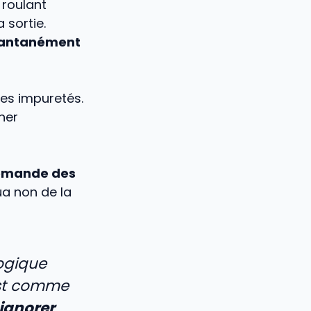
 roulant
 sortie.
stantanément
les impuretés.
her
demande des
ua non de la
ogique
est comme
ignorer