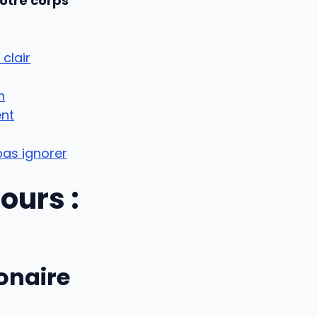
votre corps
clair
n
ent
pas ignorer
ours :
monaire