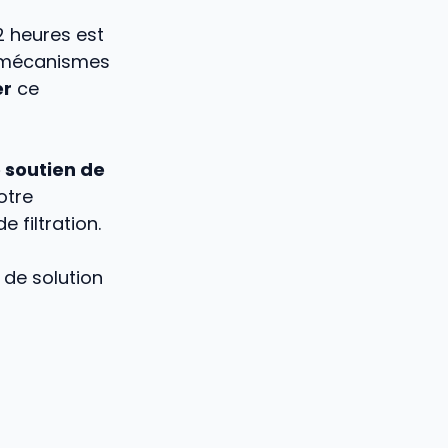
2 heures est
s mécanismes
er
ce
 soutien de
otre
 filtration.
n de solution