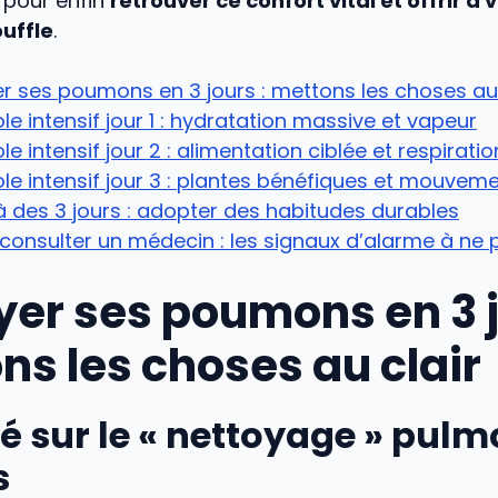
, pour enfin
retrouver ce confort vital et offrir à 
uffle
.
r ses poumons en 3 jours : mettons les choses au 
le intensif jour 1 : hydratation massive et vapeur
le intensif jour 2 : alimentation ciblée et respiratio
le intensif jour 3 : plantes bénéfiques et mouvem
 des 3 jours : adopter des habitudes durables
onsulter un médecin : les signaux d’alarme à ne 
yer ses poumons en 3 j
ns les choses au clair
té sur le « nettoyage » pul
s