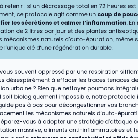
 à retenir : si un décrassage total en 72 heures es
ement, ce protocole agit comme un
coup de pouc
ifier les sécrétions et calmer l’inflammation
. En
tion de 2 litres par jour et des plantes antiseptiq
es mécanismes naturels d’auto-épuration, même si 
e l’unique clé d’une régénération durable.
vous souvent oppressé par une respiration sifflan
s désespérément à effacer les traces tenaces de 
ution urbaine ? Bien que nettoyer poumons intégra
soit biologiquement impossible, notre protocole i
guide pas à pas pour décongestionner vos bronch
icacement les mécanismes naturels d’auto-épurati
réparez-vous à adopter une stratégie d’attaque c
tation massive, aliments anti-inflammatoires et 