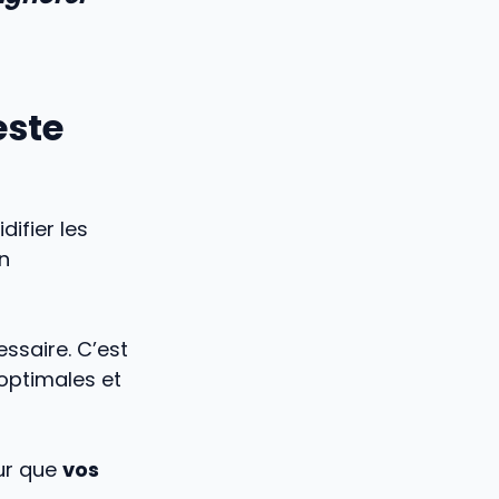
este
ifier les
un
ssaire. C’est
optimales et
our que
vos