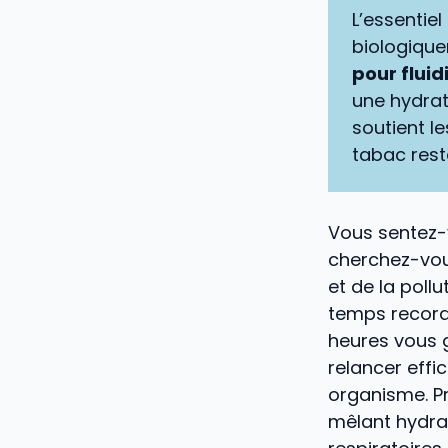
L’essentiel
biologiqu
pour fluid
une hydrata
soutient l
tabac rest
Vous sentez-
cherchez-vou
et de la poll
temps record 
heures vous 
relancer eff
organisme. P
mêlant hydra