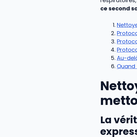
respiratoires
ce second so
Nettoye
Protoco
Protoco
Protoco
Au-delà
Quand c
Netto
metto
La véri
expres