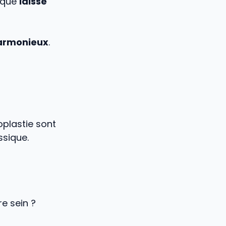
sique
laisse
harmonieux
.
oplastie sont
ssique.
e sein ?