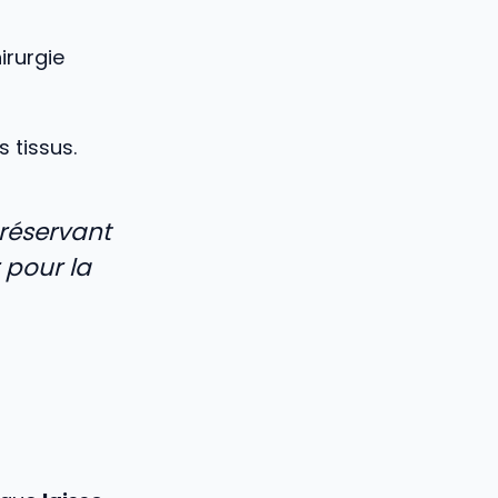
irurgie
s tissus.
préservant
 pour la