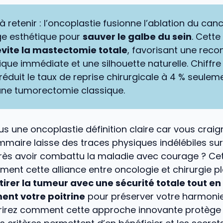
 à retenir : l’oncoplastie fusionne l’ablation du canc
e esthétique pour
sauver le galbe du sein
. Cette
évite la mastectomie totale
, favorisant une reco
que immédiate et une silhouette naturelle. Chiffre 
réduit le taux de reprise chirurgicale à 4 % seulem
une tumorectomie classique.
 une oncoplastie définition claire car vous craig
maire laisse des traces physiques indélébiles sur
rès avoir combattu la maladie avec courage ? Cet
ent cette alliance entre oncologie et chirurgie p
tirer la tumeur avec une sécurité totale tout e
nt votre poitrine
pour préserver votre harmonie 
irez comment cette approche innovante protège 