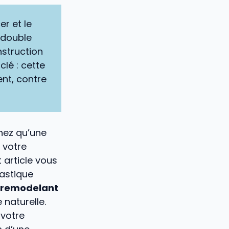
er et le
 double
nstruction
clé : cette
ent, contre
nez qu’une
 votre
 article vous
lastique
n remodelant
naturelle.
votre