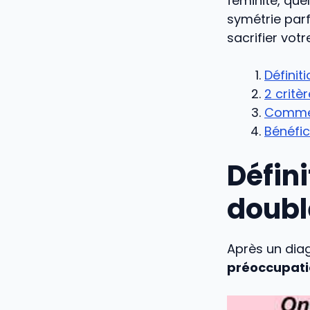
féminité, que
symétrie parf
sacrifier vot
Définit
2 critè
Comment
Bénéfic
Défini
doubl
Après un dia
préoccupati