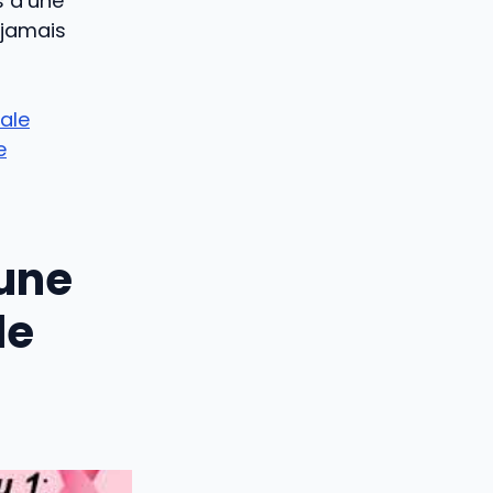
s d’une
 jamais
cale
e
 une
le