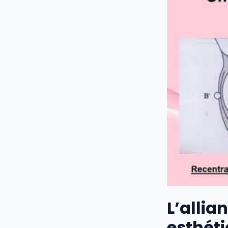
L’allia
esthét