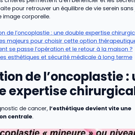
ls critères permettent d’en bénéficier et les secret
aite pour retrouver un équilibre de vie serein sans
re image corporelle.
ion de l’oncoplastie : une double expertise chirurgi
res majeurs pour choisir cette option thérapeutiqu
 se passe l’opération et le retour à la maison ?
es esthétiques et sécurité médicale à long terme
tion de l’oncoplastie :
e expertise chirurgica
gnostic de cancer,
l’esthétique devient vite une
on centrale
.