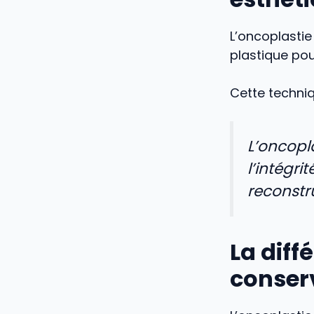
L’oncoplastie
plastique po
Cette techni
L’oncopl
l’intégr
reconstr
La diff
conser