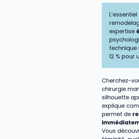
L’essentiel
remodelag
expertise
psychologi
technique 
12 % pour 
Cherchez-vous
chirurgie mam
silhouette ap
explique comm
permet de
re
immédiateme
Vous découvr