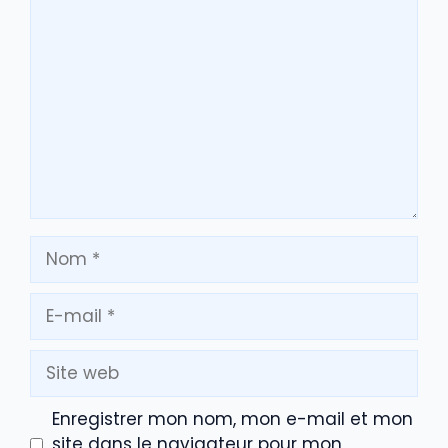
Commentaire
Nom
E-
mail
Site
web
Enregistrer mon nom, mon e-mail et mon
site dans le navigateur pour mon