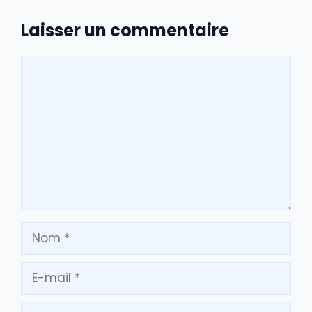
Laisser un commentaire
Commentaire
Nom
E-
mail
Site