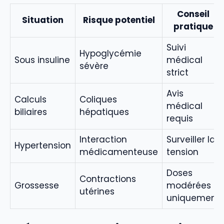
Conseil
Situation
Risque potentiel
pratique
Suivi
Hypoglycémie
Sous insuline
médical
sévère
strict
Avis
Calculs
Coliques
médical
biliaires
hépatiques
requis
Interaction
Surveiller la
Hypertension
médicamenteuse
tension
Doses
Contractions
Grossesse
modérées
utérines
uniquement