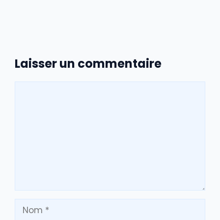
Laisser un commentaire
Commentaire
Nom