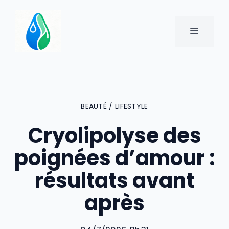
Aller
au
MENU
contenu
BEAUTÉ / LIFESTYLE
Cryolipolyse des
poignées d’amour :
résultats avant
après