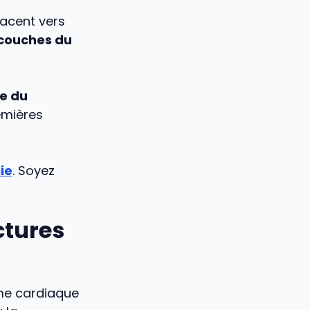
lacent vers
 couches du
ve du
emières
ie
. Soyez
ctures
thme cardiaque