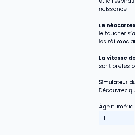
et la respira
naissance.
Le néocortex
le toucher s’
les réflexes 
La vitesse d
sont prêtes b
Simulateur d
Découvrez qu
Âge numériq