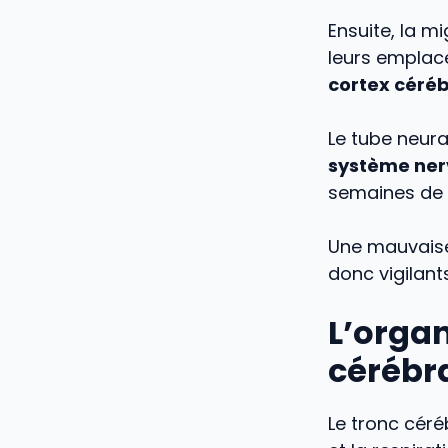
Ensuite, la m
leurs emplace
cortex céréb
Le tube neura
système ner
semaines de 
Une mauvaise
donc vigilants
L’organ
cérébr
Le tronc céré