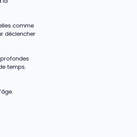
 la
rielles comme
ur déclencher
s profondes
 de temps.
’âge.