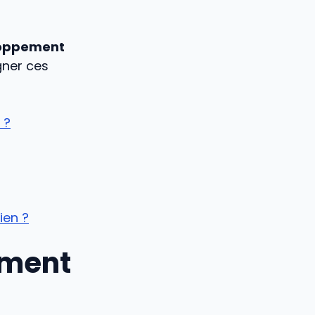
loppement
gner ces
 ?
ien ?
ement