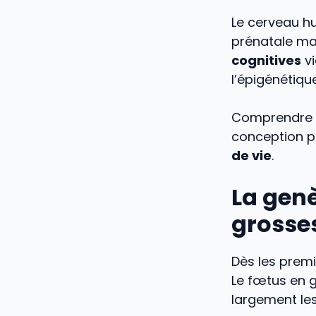
Le cerveau hu
prénatale mas
cognitives
vi
l’épigénétiqu
Comprendre c
conception p
de vie
.
La gen
grosse
Dès les prem
Le fœtus en g
largement les