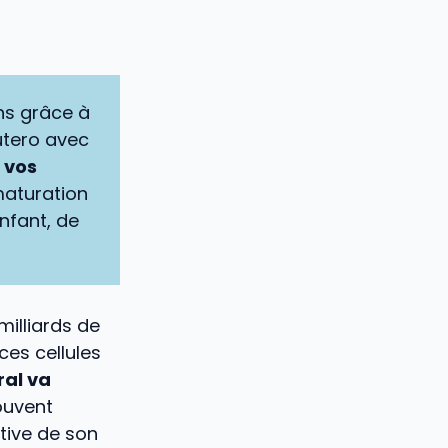
ans grâce à
utero avec
 vos
maturation
nfant, de
illiards de
ces cellules
al va
ouvent
tive de son