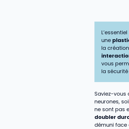
L’essentiel
une
plasti
la créatio
interacti
vous perme
la sécurité
Saviez-vous q
neurones, soi
ne sont pas e
doubler dura
démuni face à