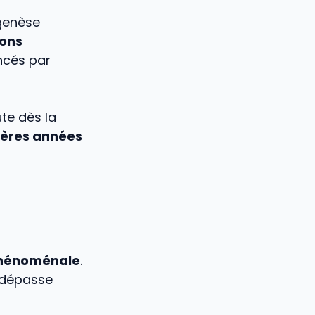
ogenèse
ions
encés par
te dès la
ières années
phénoménale
.
l dépasse