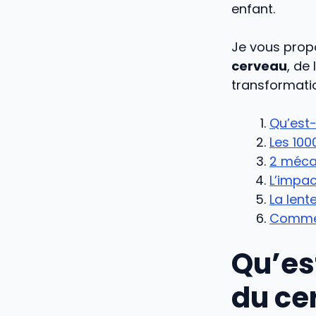
enfant.
Je vous propo
cerveau
, de
transformati
Qu’est
Les 100
2 méca
L’impac
La lent
Commen
Qu’es
du ce