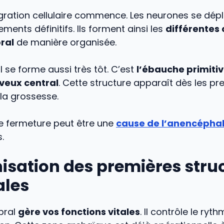
igration cellulaire commence. Les neurones se dép
ments définitifs. Ils forment ainsi les
différentes
ral
de manière organisée.
l se forme aussi très tôt. C’est
l’ébauche primiti
veux central
. Cette structure apparaît dès les pr
la grossesse.
 fermeture peut être une
cause de l’anencéphal
.
isation des premières stru
ales
bral
gère vos fonctions vitales
. Il contrôle le ry