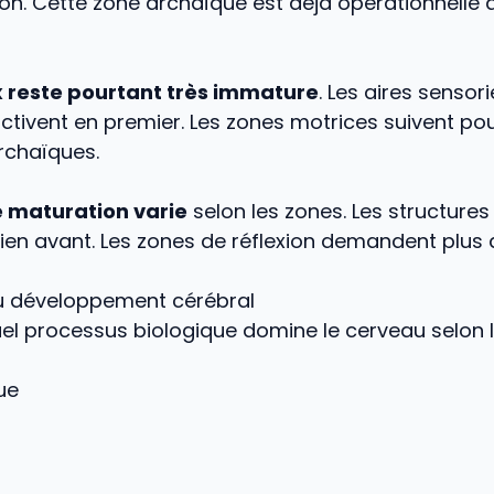
tion. Cette zone archaïque est déjà opérationnelle à
 reste pourtant très immature
. Les aires senso
activent en premier. Les zones motrices suivent po
archaïques.
e maturation varie
selon les zones. Les structure
ien avant. Les zones de réflexion demandent plus
u développement cérébral
el processus biologique domine le cerveau selon l
ue