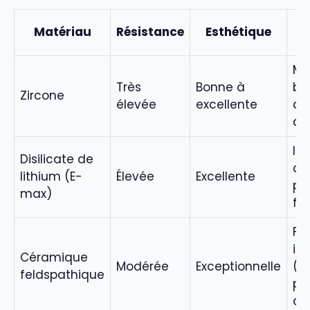
I
Matériau
Résistance
Esthétique
p
Mol
Très
Bonne à
br
Zircone
élevée
excellente
de
co
Inc
Disilicate de
ca
lithium (E-
Élevée
Excellente
pr
max)
fa
Fa
in
Céramique
Modérée
Exceptionnelle
(pe
feldspathique
po
co