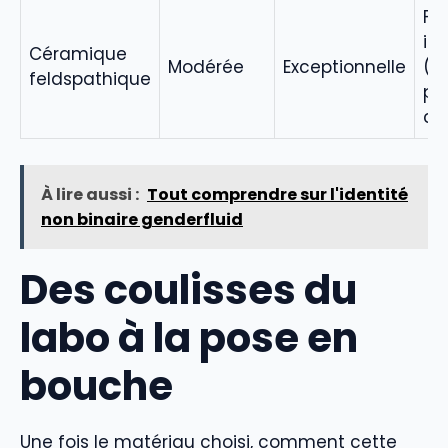
Fa
in
Céramique
Modérée
Exceptionnelle
(pe
feldspathique
po
co
À lire aussi :
Tout comprendre sur l'identité
non binaire genderfluid
Des coulisses du
labo à la pose en
bouche
Une fois le matériau choisi, comment cette