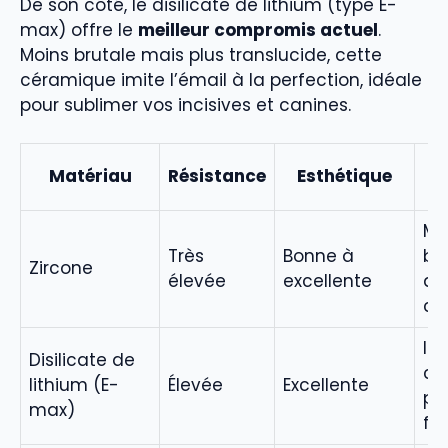
De son côté, le disilicate de lithium (type E-
max) offre le
meilleur compromis actuel
.
Moins brutale mais plus translucide, cette
céramique imite l’émail à la perfection, idéale
pour sublimer vos incisives et canines.
I
Matériau
Résistance
Esthétique
p
Mol
Très
Bonne à
br
Zircone
élevée
excellente
de
co
Inc
Disilicate de
ca
lithium (E-
Élevée
Excellente
pr
max)
fa