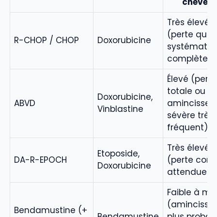
cheveu
Très élevé
(perte quas
R-CHOP / CHOP
Doxorubicine
systématiq
complète)
Élevé (perte
totale ou
Doxorubicine,
ABVD
amincisse
Vinblastine
sévère très
fréquent)
Très élevé
Etoposide,
DA-R-EPOCH
(perte com
Doxorubicine
attendue)
Faible à m
(amincisse
Bendamustine (+
Bendamustine
plus probab